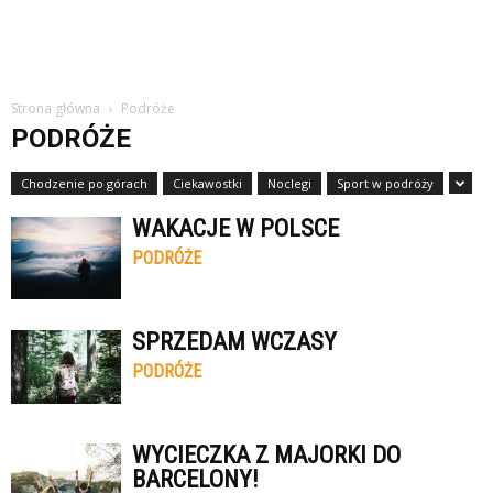
Strona główna
Podróże
PODRÓŻE
Chodzenie po górach
Ciekawostki
Noclegi
Sport w podróży
WAKACJE W POLSCE
PODRÓŻE
SPRZEDAM WCZASY
PODRÓŻE
WYCIECZKA Z MAJORKI DO
BARCELONY!