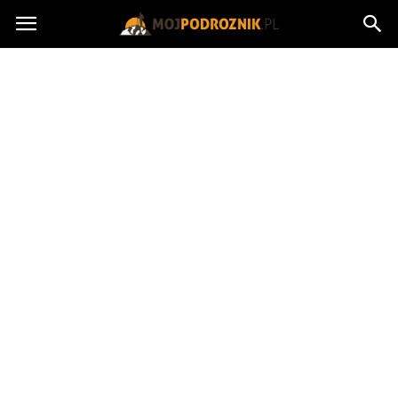
MojPodroznik.pl