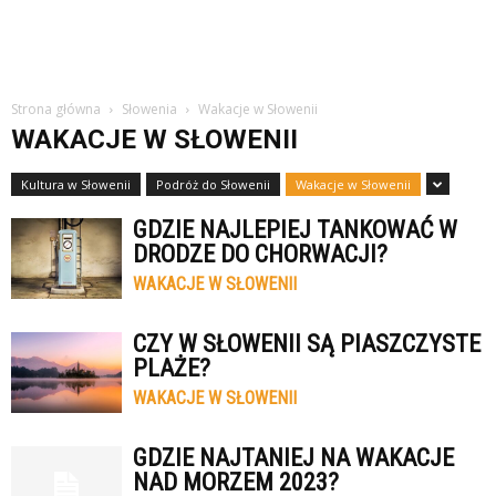
Strona główna
Słowenia
Wakacje w Słowenii
WAKACJE W SŁOWENII
Kultura w Słowenii
Podróż do Słowenii
Wakacje w Słowenii
GDZIE NAJLEPIEJ TANKOWAĆ W
DRODZE DO CHORWACJI?
WAKACJE W SŁOWENII
CZY W SŁOWENII SĄ PIASZCZYSTE
PLAŻE?
WAKACJE W SŁOWENII
GDZIE NAJTANIEJ NA WAKACJE
NAD MORZEM 2023?