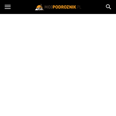
MojPodroznik.pl