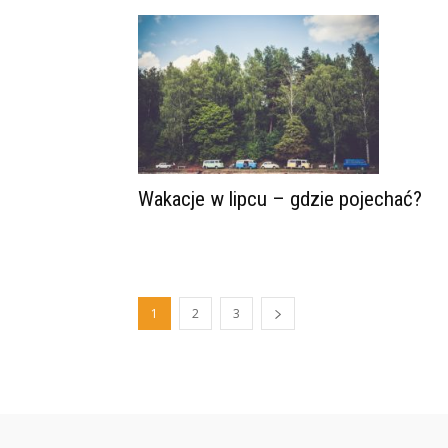
Wakacje w lipcu – gdzie pojechać?
1
2
3