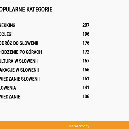
OPULARNE KATEGORIE
207
REKKING
196
OCLEGI
176
ODRÓŻ DO SŁOWENII
172
HODZENIE PO GÓRACH
167
ULTURA W SŁOWENII
156
AKACJE W SŁOWENII
151
WIEDZANIE SŁOWENII
141
ŁOWENIA
136
WIEDZANIE
Mapa strony