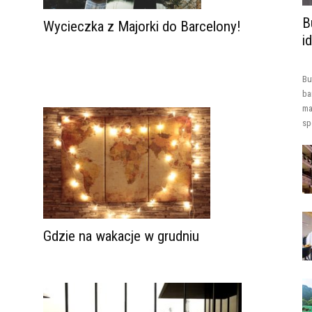
B
Wycieczka z Majorki do Barcelony!
i
Bu
ba
ma
sp
Gdzie na wakacje w grudniu