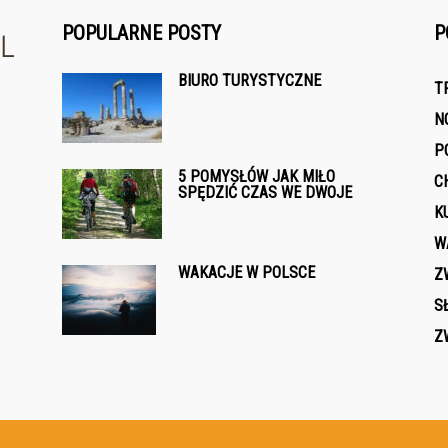
POPULARNE POSTY
P
BIURO TURYSTYCZNE
T
N
P
5 POMYSŁÓW JAK MIŁO
C
SPĘDZIĆ CZAS WE DWOJE
K
W
WAKACJE W POLSCE
Z
S
Z