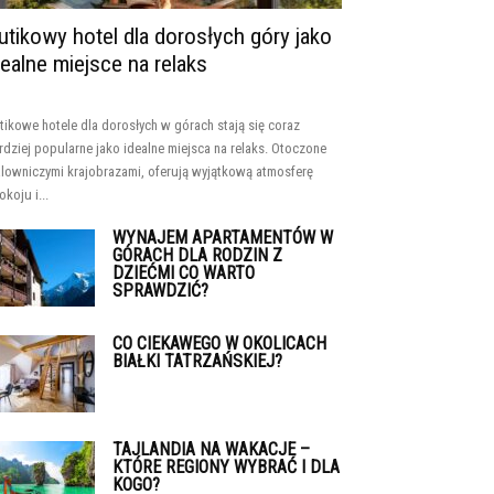
utikowy hotel dla dorosłych góry jako
dealne miejsce na relaks
tikowe hotele dla dorosłych w górach stają się coraz
rdziej popularne jako idealne miejsca na relaks. Otoczone
lowniczymi krajobrazami, oferują wyjątkową atmosferę
okoju i...
WYNAJEM APARTAMENTÓW W
GÓRACH DLA RODZIN Z
DZIEĆMI CO WARTO
SPRAWDZIĆ?
CO CIEKAWEGO W OKOLICACH
BIAŁKI TATRZAŃSKIEJ?
TAJLANDIA NA WAKACJE –
KTÓRE REGIONY WYBRAĆ I DLA
KOGO?