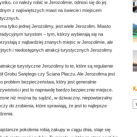
tko, co należy robić w Jerozolimie, odnosi się do jej
jednym z najświętszych miast na świecie i miejscem
stycznych.
ma tylko jednej Jerozolimy, jest wiele Jerozolim. Miasto
 tradycyjnym turystom – tym, którzy wybierają się na
zystają z najbardziej znanych miejsc w Jerozolimie, ale
jnych i niedostępnych atrakcji turystycznych Jerozolimy
atrakcje turystyczne Jerozolimy to te, które są regularnie
iół Grobu Świętego czy Ściana Płaczu. Ale Jerozolima jest
o problem bezpieczeństwa, który jest generalnie
K
ywistości jest to naprawdę bardzo bezpiecznie miejsce.
czesne niż można by sądzić, w dziwaczny, niepowtarzalny
Ka
zy do zrobienia, które sprawiają, że jest to najlepsze
dzenia.
jstarsze pokolenia robią zakupy w ciągu dnia, staje się