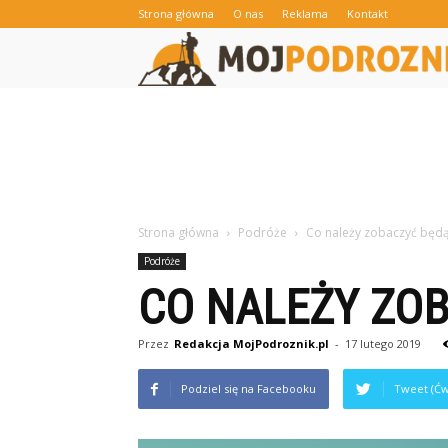
Strona główna
O nas
Reklama
Kontakt
Strona główna
Podróże
Co należy zobaczyć będą
Podróże
CO NALEŻY ZOB
Przez
Redakcja MojPodroznik.pl
-
17 lutego 2019
Podziel się na Facebooku
Tweet (Ćw