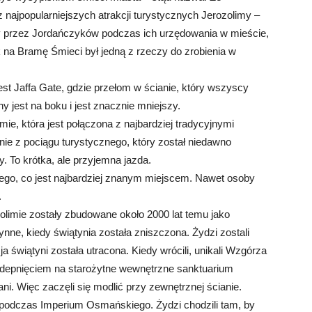
 najpopularniejszych atrakcji turystycznych Jerozolimy –
ony przez Jordańczyków podczas ich urzędowania w mieście,
na Bramę Śmieci był jedną z rzeczy do zrobienia w
st Jaffa Gate, gdzie przełom w ścianie, który wszyscy
y jest na boku i jest znacznie mniejszy.
ie, która jest połączona z najbardziej tradycyjnymi
nie z pociągu turystycznego, który został niedawno
To krótka, ale przyjemna jazda.
tego, co jest najbardziej znanym miejscem. Nawet osoby
.
olimie zostały zbudowane około 2000 lat temu jako
ne, kiedy świątynia została zniszczona. Żydzi zostali
a świątyni została utracona. Kiedy wrócili, unikali Wzgórza
epnięciem na starożytne wewnętrzne sanktuarium
ani. Więc zaczęli się modlić przy zewnętrznej ścianie.
 podczas Imperium Osmańskiego. Żydzi chodzili tam, by