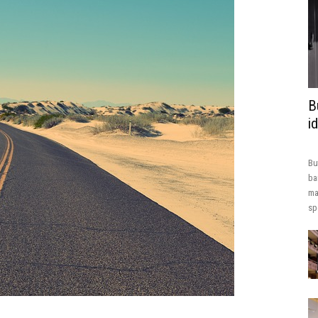
B
i
Bu
ba
ma
sp