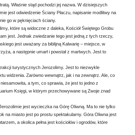
ratą. Właśnie stąd pochodzi jej nazwa. W dzisiejszych
imie jest odwiedzenie Ściany Płaczu, napisanie modlitwy na
ie go w pęknięciach ściany.
imy, które są widoczne z daleka, Kościół Świętego Grobu
tam jest. Jednak zwiedzanie tego jest jedną z tych rzeczy,
kiego jest uważany za biblijną Kalwarię – miejsce, w
rzyża, a następnie umarł i powstał z martwych. Jest to
rakcji turystycznych Jerozolimy. Jest to niezwykle
ktu widzenia. Zarówno wewnątrz, jak i na zewnątrz. Ale, co
niesamowita, a tym, co sprawia, że jest to jedno z
tuarium Księgi, w którym przechowywane są Zwoje znad
Jerozolimie jest wycieczka na Górę Oliwną. Ma to nie tylko
idok na miasto jest po prostu spektakularny. Góra Oliwna jest
rzem, a okolica pełna jest kościołów i ogrodów, które