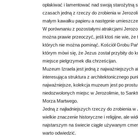
opłakiwać i lamentować nad swoją starożytną st
czasach jedną z rzeczy do zrobienia w Jerozol
małym kawałku papieru a następnie umieszczen
W porównaniu z pozostałymi atrakcjami Jerozol
można prawie przeoczyć, jeśli ktoś nie wie, że 
których nie można pominąć. Kościół Grobu Pańs
którym mówi się, że Jezus został przybity do k
miejsce pielgrzymek dla chrześcijan.
Muzeum Izraela jest jedną z najważniejszych at
interesująca struktura z architektonicznego pun
najważniejsze, kolekcja muzeum jest po prostu 
niedozwolonych miejsc w Jerozolimie, to Sank
Morza Martwego.
Jedną z najładniejszych rzeczy do zrobienia w 
wielkie znaczenie historyczne i religijne, ale w
najstarszym na świecie ciągle używanym cmenta
warto odwiedzić.