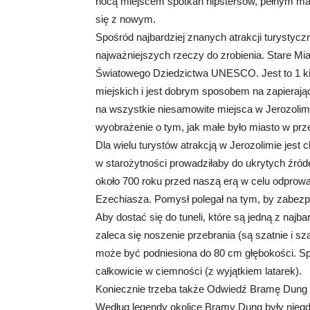
nocą miejscem spotkań hipstersów, pełnym mały
się z nowym.
Spośród najbardziej znanych atrakcji turystyc
najważniejszych rzeczy do zrobienia. Stare Mia
Światowego Dziedzictwa UNESCO. Jest to 1 ki
miejskich i jest dobrym sposobem na zapierając
na wszystkie niesamowite miejsca w Jerozolim
wyobrażenie o tym, jak małe było miasto w prz
Dla wielu turystów atrakcją w Jerozolimie jest 
w starożytności prowadziłaby do ukrytych źród
około 700 roku przed naszą erą w celu odprowa
Ezechiasza. Pomysł polegał na tym, by zabezp
Aby dostać się do tuneli, które są jedną z najb
zaleca się noszenie przebrania (są szatnie i sz
może być podniesiona do 80 cm głębokości. Spa
całkowicie w ciemności (z wyjątkiem latarek).
Koniecznie trzeba także Odwiedź Bramę Dung 
Według legendy okolice Bramy Dung były nieg