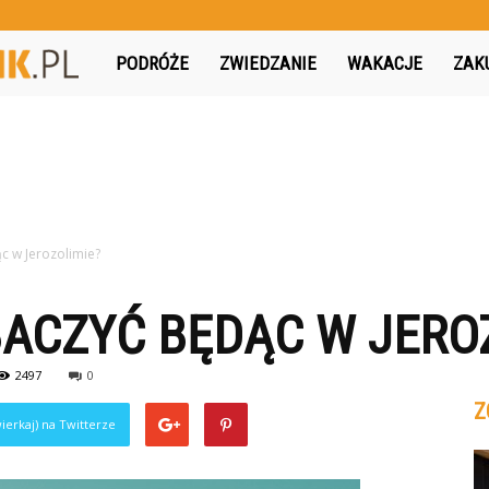
MojPodroznik.pl
PODRÓŻE
ZWIEDZANIE
WAKACJE
ZAK
c w Jerozolimie?
ACZYĆ BĘDĄC W JERO
2497
0
Z
ierkaj) na Twitterze