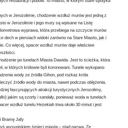
ch restauracji i pubów. To miasto, w którym stare spotyka
znych w Jerozolimie, chodzenie wzdłuż murów jest jedną z
sto w Jerozolimie i jego mury są wpisane na Listę
lometrowa wyprawa, która przebiega na szczycie murów
e dech w piersiach widoki zarówno na Stare Miasto, jak i
ie. Co więcej, spacer wzdłuż murów daje właściwe
eszłości.
chodzenie po tunelach Miasta Dawida. Jest to ścieżka, która
eł, w których królowie byli koronowani. Tunele wykopano
dzenia wody ze źródła Gihon, pod rozkaz króla
ieczyć źródło wody do miasta, nawet podczas oblężenia.
ardziej fascynujących atrakcji turystycznych Jerozolimy,
afki) jakim są szorty i sandały, ponieważ woda w tunelach
cer wzdłuż tunelu Hezekiah trwa około 30 minut i jest
i Bramę Jafy
dyś wysypiskiem śmieci miasta – stąd nazwa. Ze