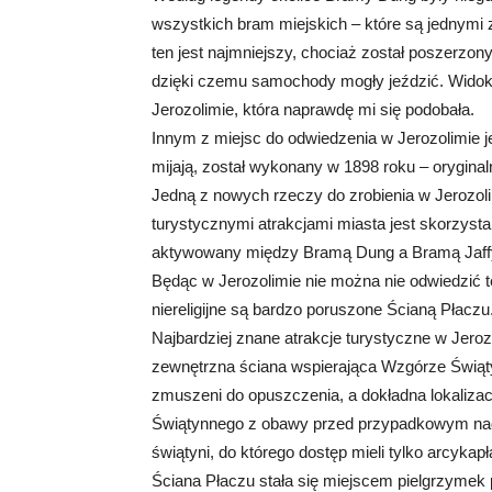
wszystkich bram miejskich – które są jednymi z
ten jest najmniejszy, chociaż został poszerz
dzięki czemu samochody mogły jeździć. Widok 
Jerozolimie, która naprawdę mi się podobała.
Innym z miejsc do odwiedzenia w Jerozolimie je
mijają, został wykonany w 1898 roku – oryginaln
Jedną z nowych rzeczy do zrobienia w Jerozolim
turystycznymi atrakcjami miasta jest skorzysta
aktywowany między Bramą Dung a Bramą Jaffy. 
Będąc w Jerozolimie nie można nie odwiedzić 
niereligijne są bardzo poruszone Ścianą Płaczu
Najbardziej znane atrakcje turystyczne w Jeroz
zewnętrzna ściana wspierająca Wzgórze Świątyn
zmuszeni do opuszczenia, a dokładna lokalizacj
Świątynnego z obawy przed przypadkowym nad
świątyni, do którego dostęp mieli tylko arcykapł
Ściana Płaczu stała się miejscem pielgrzymek