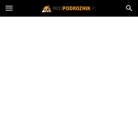
MojPodroznik.pl