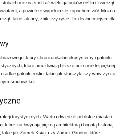
o stokach można spotkać wiele gatunków roślin i zwierząt.
kwiatami, a powietrze wypełnia się zapachem ziół. Można
ząt, takie jak orły, żbiki czy rysie. To idealne miejsce dla
owy
obrazowego, który chroni unikalne ekosystemy i gatunki
rystycznych, które umożliwiają bliższe poznanie tej pięknej
zadkie gatunki roślin, takie jak storczyki czy wawrzyńce,
alnym środowisku.
tyczne
trakcji turystycznych. Warto odwiedzić pobliskie miasta i
, które zachwycają piękną architekturą i bogatą historią.
e, takie jak Zamek Książ czy Zamek Grodno, które