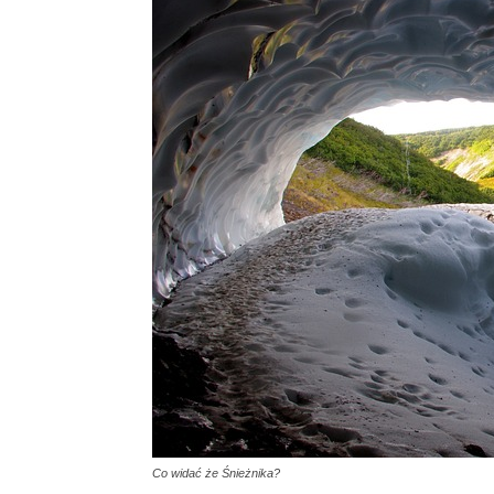
Co widać że Śnieżnika?