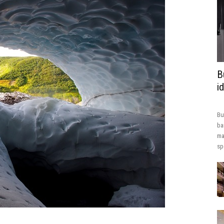
B
i
Bu
ba
ma
sp