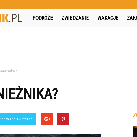
MojPodroznik.pl
PODRÓŻE
ZWIEDZANIE
WAKACJE
ZAK
Śnieżnika?
NIEŻNIKA?
Z
ierkaj) na Twitterze