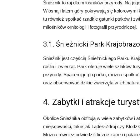
Śnieżnik to raj dla miłośników przyrody. Na jeg
Wiosną i latem góry pokrywają się kolorowymi 
tu również spotkać rzadkie gatunki ptaków i zwier
miłośników ornitologii i fotografii przyrodniczej.
3.1. Śnieżnicki Park Krajobraz
Śnieżnik jest częścią Śnieżnickiego Parku Kraj
roślin i zwierząt. Park oferuje wiele szlaków tu
przyrody. Spacerując po parku, można spotkać r
oraz obserwować dzikie zwierzęta w ich natur
4. Zabytki i atrakcje turys
Okolice Śnieżnika obfitują w wiele zabytków i a
miejscowości, takie jak Lądek-Zdrój czy Kłodzko
Można również odwiedzić liczne zamki i pałac