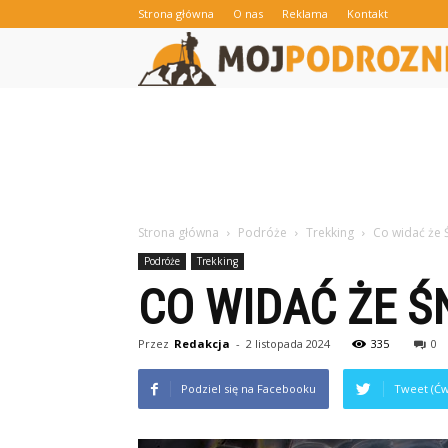
Strona główna
O nas
Reklama
Kontakt
Strona główna
Podróże
Trekking
Co widać że 
Podróże
Trekking
CO WIDAĆ ŻE Ś
Przez
Redakcja
-
2 listopada 2024
335
0
Podziel się na Facebooku
Tweet (Ćw