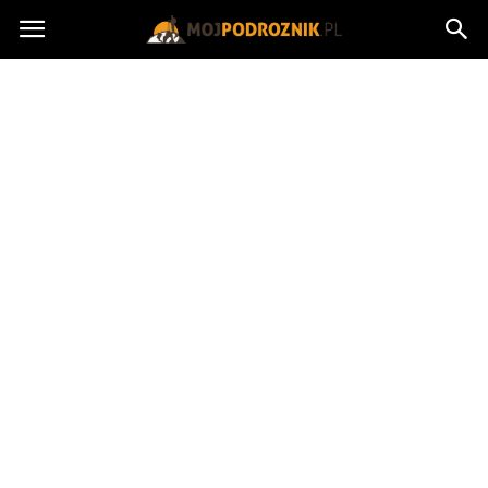
MojPodroznik.pl