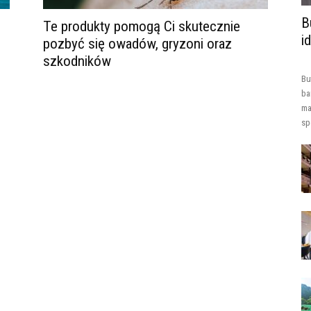
B
Te produkty pomogą Ci skutecznie
i
pozbyć się owadów, gryzoni oraz
szkodników
Bu
ba
ma
sp