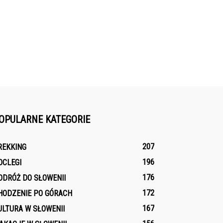
OPULARNE KATEGORIE
207
REKKING
196
OCLEGI
176
ODRÓŻ DO SŁOWENII
172
HODZENIE PO GÓRACH
167
ULTURA W SŁOWENII