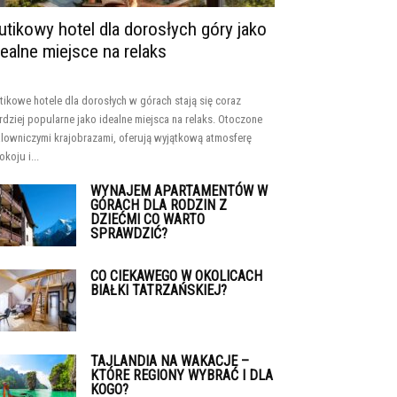
utikowy hotel dla dorosłych góry jako
dealne miejsce na relaks
tikowe hotele dla dorosłych w górach stają się coraz
rdziej popularne jako idealne miejsca na relaks. Otoczone
lowniczymi krajobrazami, oferują wyjątkową atmosferę
okoju i...
WYNAJEM APARTAMENTÓW W
GÓRACH DLA RODZIN Z
DZIEĆMI CO WARTO
SPRAWDZIĆ?
CO CIEKAWEGO W OKOLICACH
BIAŁKI TATRZAŃSKIEJ?
TAJLANDIA NA WAKACJE –
KTÓRE REGIONY WYBRAĆ I DLA
KOGO?