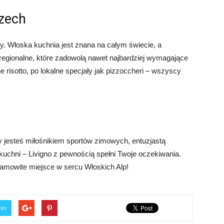
szech
y. Włoska kuchnia jest znana na całym świecie, a
 regionalne, które zadowolą nawet najbardziej wymagające
e risotto, po lokalne specjały jak pizzoccheri – wszyscy
zy jesteś miłośnikiem sportów zimowych, entuzjastą
chni – Livigno z pewnością spełni Twoje oczekiwania.
esamowite miejsce w sercu Włoskich Alp!
ter