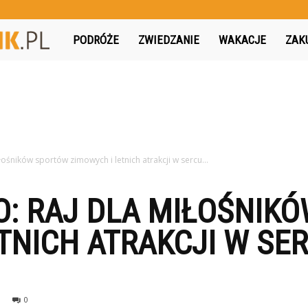
MojPodroznik.pl
PODRÓŻE
ZWIEDZANIE
WAKACJE
ZAK
iłośników sportów zimowych i letnich atrakcji w sercu...
O: RAJ DLA MIŁOŚNIK
TNICH ATRAKCJI W SE
0