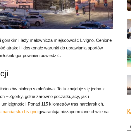
i górskimi, leży malownicza miejscowość Livigno. Cenione
ść atrakcji i doskonałe warunki do uprawiania sportów
iłośnik gór powinien odwiedzić.
cji
łośników białego szaleństwa. To tu znajduje się jedna z
ich – Zgorky, gdzie zarówno początkujący, jak i
umiejętności. Ponad 115 kilometrów tras narciarskich,
K
a narciarska Livigno
gwarantują niezapomniane chwile na
Ka