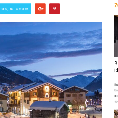
Z
ierkaj) na Twitterze
B
i
Bu
ba
ma
sp