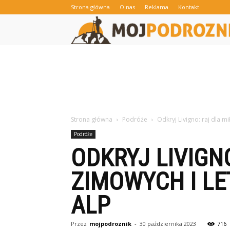
Strona główna
O nas
Reklama
Kontakt
Strona główna
Podróże
Odkryj Livigno: raj dla m
Podróże
ODKRYJ LIVIGN
ZIMOWYCH I LE
ALP
Przez
mojpodroznik
-
30 października 2023
716