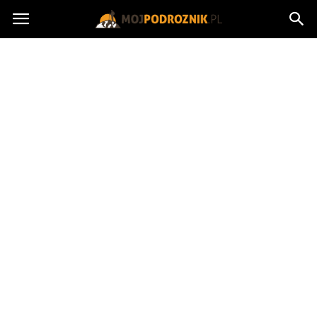
MojPodroznik.pl