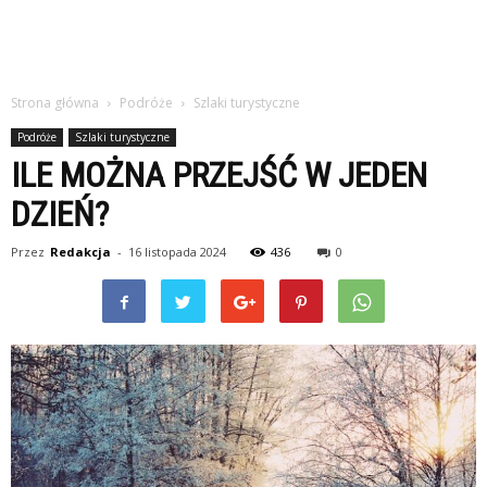
Strona główna
Podróże
Szlaki turystyczne
Podróże
Szlaki turystyczne
ILE MOŻNA PRZEJŚĆ W JEDEN
DZIEŃ?
Przez
Redakcja
-
16 listopada 2024
436
0