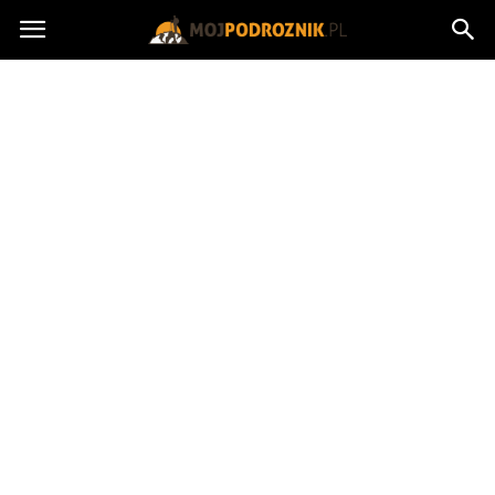
MojPodroznik.pl