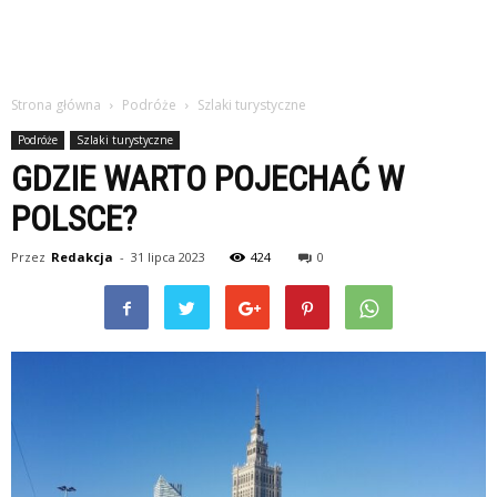
Strona główna
Podróże
Szlaki turystyczne
Podróże
Szlaki turystyczne
GDZIE WARTO POJECHAĆ W
POLSCE?
Przez
Redakcja
-
31 lipca 2023
424
0