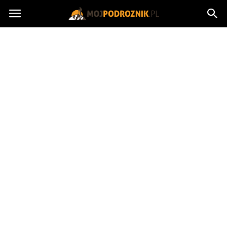
MojPodroznik.pl