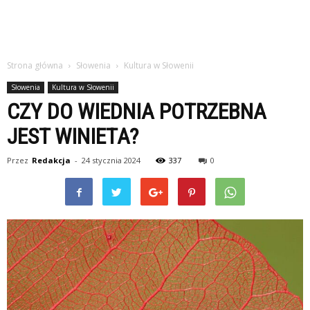
Strona główna
Słowenia
Kultura w Słowenii
Słowenia
Kultura w Słowenii
CZY DO WIEDNIA POTRZEBNA
JEST WINIETA?
Przez
Redakcja
-
24 stycznia 2024
337
0