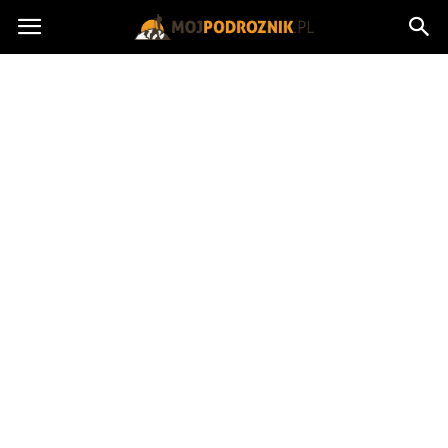
MojPodroznik.pl