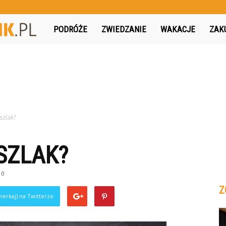
MojPodroznik.pl
PODRÓŻE
ZWIEDZANIE
WAKACJE
ZAK
szlak?
SZLAK?
0
Z
ierkaj) na Twitterze