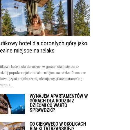
utikowy hotel dla dorosłych góry jako
dealne miejsce na relaks
tikowe hotele dla dorosłych w górach stają się coraz
rdziej popularne jako idealne miejsca na relaks. Otoczone
lowniczymi krajobrazami, oferują wyjątkową atmosferę
okoju i...
WYNAJEM APARTAMENTÓW W
GÓRACH DLA RODZIN Z
DZIEĆMI CO WARTO
SPRAWDZIĆ?
CO CIEKAWEGO W OKOLICACH
BIAŁKI TATRZAŃSKIEJ?