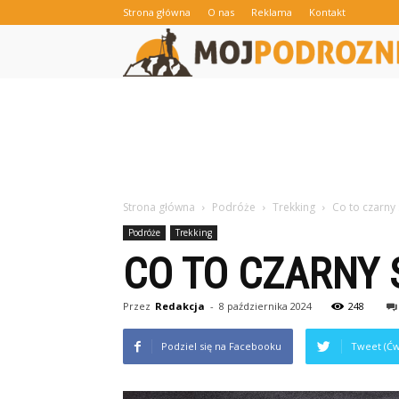
Strona główna
O nas
Reklama
Kontakt
Strona główna
Podróże
Trekking
Co to czarny 
Podróże
Trekking
CO TO CZARNY 
Przez
Redakcja
-
8 października 2024
248
Podziel się na Facebooku
Tweet (Ćw