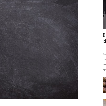
B
i
Bu
ba
ma
sp