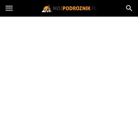
MojPodroznik.pl